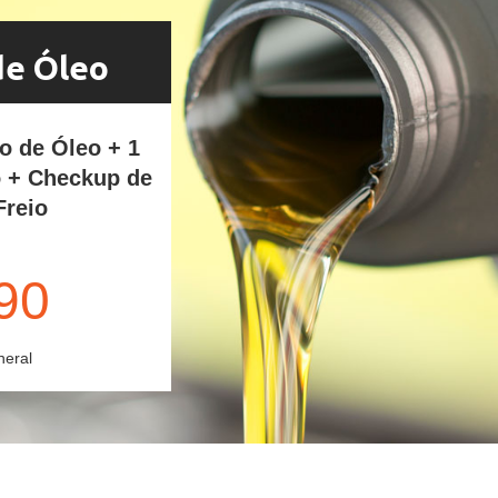
de Óleo
ro de Óleo + 1
o + Checkup de
Freio
90
neral