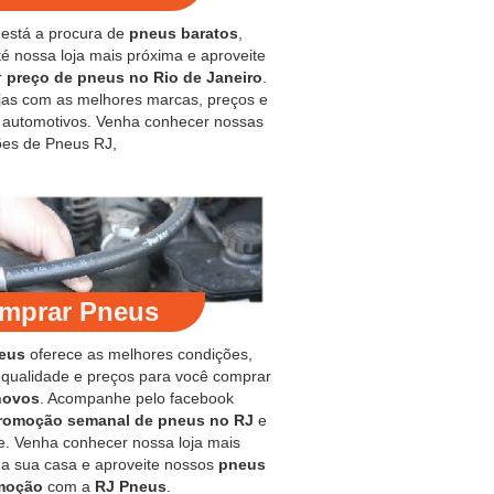
 está a procura de
pneus baratos
,
é nossa loja mais próxima e aproveite
r
preço de pneus no Rio de Janeiro
.
jas com as melhores marcas, preços e
s automotivos. Venha conhecer nossas
es de Pneus RJ,
mprar Pneus
eus
oferece as melhores condições,
 qualidade e preços para você comprar
novos
. Acompanhe pelo facebook
romoção semanal de pneus no RJ
e
e. Venha conhecer nossa loja mais
 a sua casa e aproveite nossos
pneus
moção
com a
RJ Pneus
.