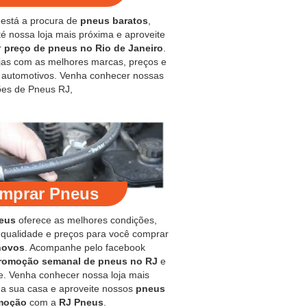
 está a procura de
pneus baratos
,
é nossa loja mais próxima e aproveite
r
preço de pneus no Rio de Janeiro
.
jas com as melhores marcas, preços e
s automotivos. Venha conhecer nossas
es de Pneus RJ,
mprar Pneus
eus
oferece as melhores condições,
 qualidade e preços para você comprar
novos
. Acompanhe pelo facebook
romoção semanal de pneus no RJ
e
e. Venha conhecer nossa loja mais
 a sua casa e aproveite nossos
pneus
moção
com a
RJ Pneus
.