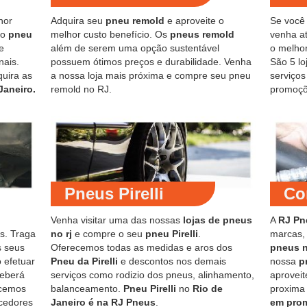
hor
Adquira seu
pneu remold
e aproveite o
Se você
do
pneu
melhor custo benefício. Os
pneus remold
venha at
e
além de serem uma opção sustentável
o melho
nais.
possuem ótimos preços e durabilidade. Venha
São 5 lo
quira as
a nossa loja mais próxima e compre seu pneu
serviço
Janeiro.
remold no RJ.
promoçõ
Pneus Pirelli
Co
Venha visitar uma das nossas
lojas de pneus
A
RJ Pn
s. Traga
no rj
e compre o seu
pneu Pirelli
.
marcas,
s seus
Oferecemos todas as medidas e aros dos
pneus 
 efetuar
Pneu da Pirelli
e descontos nos demais
nossa
p
ceberá
serviços como rodizio dos pneus, alinhamento,
aproveit
ecemos
balanceamento.
Pneu Pirelli
no
Rio de
proxima
cedores
Janeiro é na RJ Pneus
.
em pro