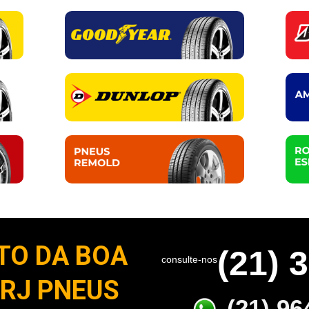
TO DA BOA
(21) 
consulte-nos
 RJ PNEUS
(21) 96