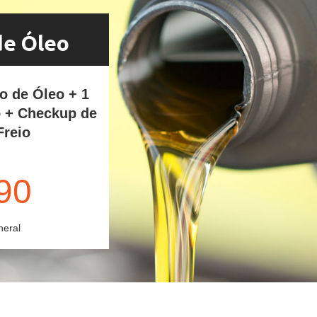
de Óleo
ro de Óleo + 1
o + Checkup de
Freio
90
neral