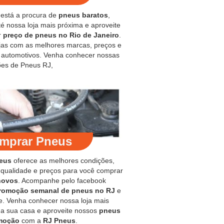
 está a procura de
pneus baratos
,
é nossa loja mais próxima e aproveite
r
preço de pneus no Rio de Janeiro
.
jas com as melhores marcas, preços e
s automotivos. Venha conhecer nossas
es de Pneus RJ,
mprar Pneus
eus
oferece as melhores condições,
 qualidade e preços para você comprar
novos
. Acompanhe pelo facebook
romoção semanal de pneus no RJ
e
e. Venha conhecer nossa loja mais
 a sua casa e aproveite nossos
pneus
moção
com a
RJ Pneus
.