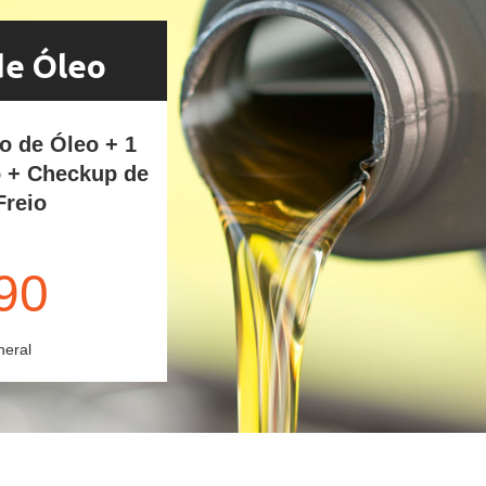
de Óleo
ro de Óleo + 1
o + Checkup de
Freio
90
neral