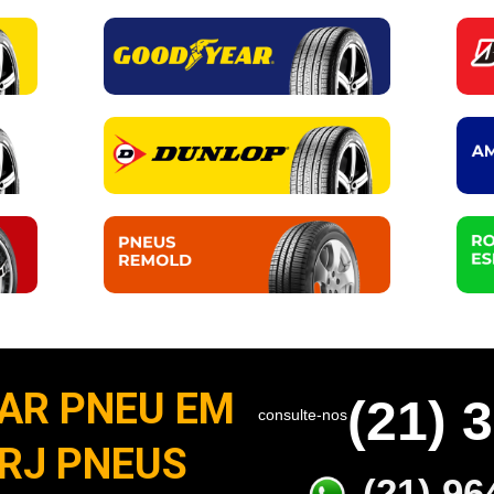
AR PNEU EM
(21) 
consulte-nos
 RJ PNEUS
(21) 96