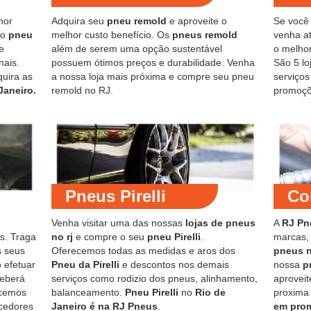
hor
Adquira seu
pneu remold
e aproveite o
Se você
do
pneu
melhor custo benefício. Os
pneus remold
venha at
e
além de serem uma opção sustentável
o melho
nais.
possuem ótimos preços e durabilidade. Venha
São 5 lo
quira as
a nossa loja mais próxima e compre seu pneu
serviço
Janeiro.
remold no RJ.
promoçõ
Pneus Pirelli
Co
Venha visitar uma das nossas
lojas de pneus
A
RJ Pn
s. Traga
no rj
e compre o seu
pneu Pirelli
.
marcas,
s seus
Oferecemos todas as medidas e aros dos
pneus 
 efetuar
Pneu da Pirelli
e descontos nos demais
nossa
p
ceberá
serviços como rodizio dos pneus, alinhamento,
aproveit
ecemos
balanceamento.
Pneu Pirelli
no
Rio de
proxima
cedores
Janeiro é na RJ Pneus
.
em pro