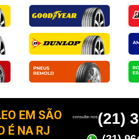
LEO EM SÃO
(21) 
consulte-nos
 É NA RJ
(21) 96