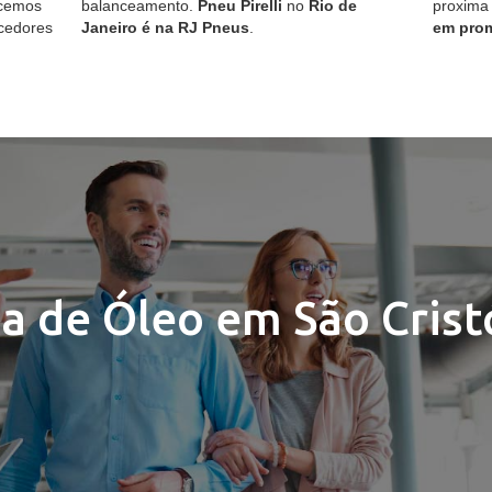
ecemos
balanceamento.
Pneu Pirelli
no
Rio de
proxima
cedores
Janeiro é na RJ Pneus
.
em pro
a de Óleo em São Cris