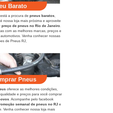
eu Barato
 está a procura de
pneus baratos
,
é nossa loja mais próxima e aproveite
r
preço de pneus no Rio de Janeiro
.
jas com as melhores marcas, preços e
s automotivos. Venha conhecer nossas
es de Pneus RJ,
mprar Pneus
eus
oferece as melhores condições,
 qualidade e preços para você comprar
novos
. Acompanhe pelo facebook
romoção semanal de pneus no RJ
e
e. Venha conhecer nossa loja mais