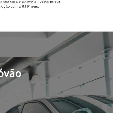
 a sua casa e aproveite nossos
pneus
moção
com a
RJ Pneus
.
tóvão