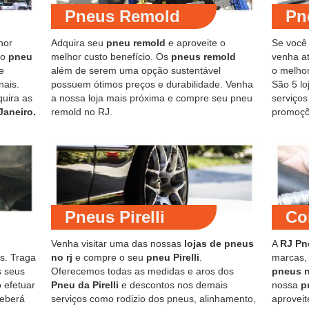
Pneus Remold
Pn
hor
Adquira seu
pneu remold
e aproveite o
Se você
do
pneu
melhor custo benefício. Os
pneus remold
venha at
e
além de serem uma opção sustentável
o melho
nais.
possuem ótimos preços e durabilidade. Venha
São 5 lo
quira as
a nossa loja mais próxima e compre seu pneu
serviço
Janeiro.
remold no RJ.
promoçõ
Pneus Pirelli
Co
Venha visitar uma das nossas
lojas de pneus
A
RJ Pn
s. Traga
no rj
e compre o seu
pneu Pirelli
.
marcas,
s seus
Oferecemos todas as medidas e aros dos
pneus 
 efetuar
Pneu da Pirelli
e descontos nos demais
nossa
p
ceberá
serviços como rodizio dos pneus, alinhamento,
aproveit