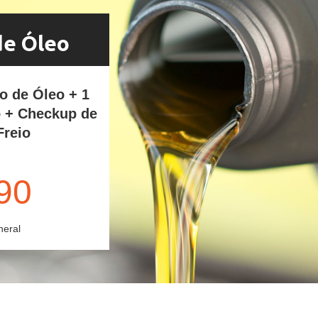
de Óleo
ro de Óleo + 1
o + Checkup de
Freio
90
neral