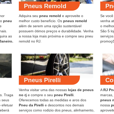
Pneus Remold
Pn
hor
Adquira seu
pneu remold
e aproveite o
Se você
do
pneu
melhor custo benefício. Os
pneus remold
venha at
e
além de serem uma opção sustentável
o melho
nais.
possuem ótimos preços e durabilidade. Venha
São 5 lo
quira as
a nossa loja mais próxima e compre seu pneu
serviço
Janeiro.
remold no RJ.
promoçõ
Pneus Pirelli
Co
Venha visitar uma das nossas
lojas de pneus
A
RJ Pn
s. Traga
no rj
e compre o seu
pneu Pirelli
.
marcas,
s seus
Oferecemos todas as medidas e aros dos
pneus 
 efetuar
Pneu da Pirelli
e descontos nos demais
nossa
p
ceberá
serviços como rodizio dos pneus, alinhamento,
aproveit