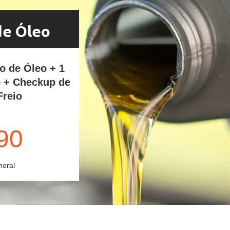
de Óleo
ro de Óleo + 1
o + Checkup de
Freio
90
neral