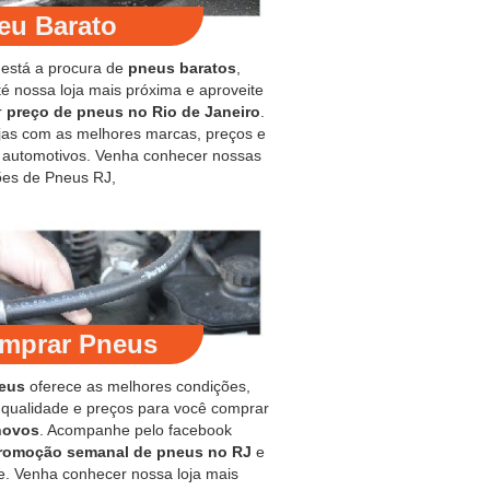
eu Barato
 está a procura de
pneus baratos
,
é nossa loja mais próxima e aproveite
r
preço de pneus no Rio de Janeiro
.
jas com as melhores marcas, preços e
s automotivos. Venha conhecer nossas
es de Pneus RJ,
mprar Pneus
eus
oferece as melhores condições,
 qualidade e preços para você comprar
novos
. Acompanhe pelo facebook
romoção semanal de pneus no RJ
e
e. Venha conhecer nossa loja mais