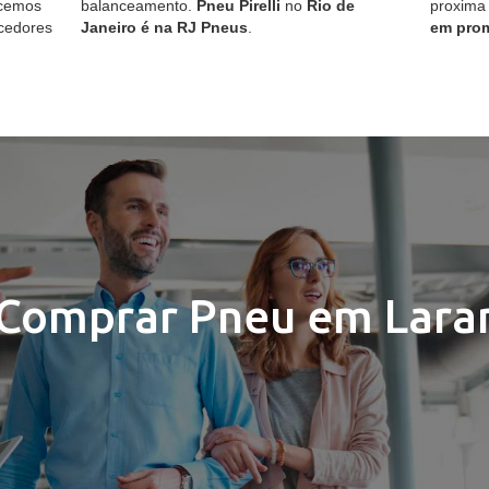
ecemos
balanceamento.
Pneu Pirelli
no
Rio de
proxima
cedores
Janeiro é na RJ Pneus
.
em pro
Comprar Pneu em Laran