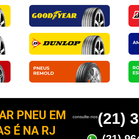
AR PNEU EM
(21) 
consulte-nos
S É NA RJ
(21) 96