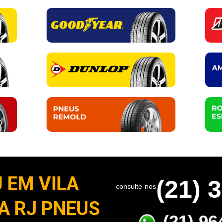
 EM VILA
(21) 
consulte-nos
A RJ PNEUS
(21) 96