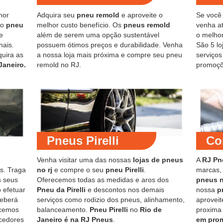
hor
Adquira seu
pneu remold
e aproveite o
Se você
do
pneu
melhor custo benefício. Os
pneus remold
venha at
e
além de serem uma opção sustentável
o melho
nais.
possuem ótimos preços e durabilidade. Venha
São 5 lo
quira as
a nossa loja mais próxima e compre seu pneu
serviço
Janeiro.
remold no RJ.
promoçõ
Pneus Pirelli
Co
Venha visitar uma das nossas
lojas de pneus
A
RJ Pn
s. Traga
no rj
e compre o seu
pneu Pirelli
.
marcas,
s seus
Oferecemos todas as medidas e aros dos
pneus 
 efetuar
Pneu da Pirelli
e descontos nos demais
nossa
p
ceberá
serviços como rodizio dos pneus, alinhamento,
aproveit
ecemos
balanceamento.
Pneu Pirelli
no
Rio de
proxima
cedores
Janeiro é na RJ Pneus
.
em pro