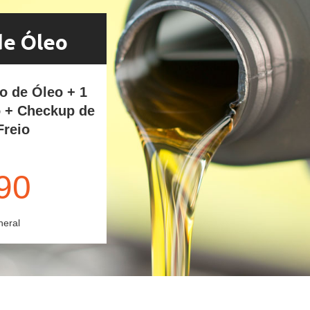
de Óleo
ro de Óleo + 1
o + Checkup de
Freio
90
neral