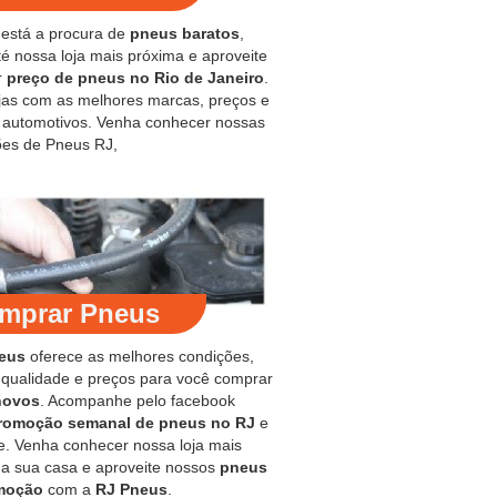
 está a procura de
pneus baratos
,
é nossa loja mais próxima e aproveite
r
preço de pneus no Rio de Janeiro
.
jas com as melhores marcas, preços e
s automotivos. Venha conhecer nossas
es de Pneus RJ,
mprar Pneus
eus
oferece as melhores condições,
 qualidade e preços para você comprar
novos
. Acompanhe pelo facebook
romoção semanal de pneus no RJ
e
e. Venha conhecer nossa loja mais
 a sua casa e aproveite nossos
pneus
moção
com a
RJ Pneus
.