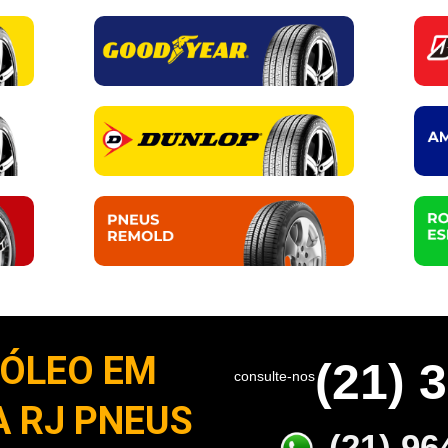
 ÓLEO EM
(21) 
consulte-nos
A RJ PNEUS
(21) 96