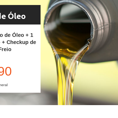
de Óleo
ro de Óleo + 1
o + Checkup de
Freio
90
neral