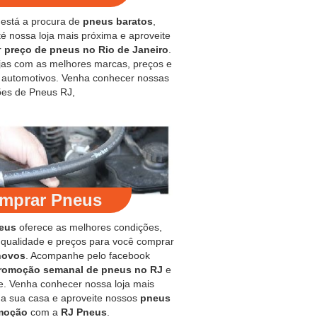
 está a procura de
pneus baratos
,
é nossa loja mais próxima e aproveite
r
preço de pneus no Rio de Janeiro
.
jas com as melhores marcas, preços e
s automotivos. Venha conhecer nossas
es de Pneus RJ,
mprar Pneus
eus
oferece as melhores condições,
 qualidade e preços para você comprar
novos
. Acompanhe pelo facebook
romoção semanal de pneus no RJ
e
e. Venha conhecer nossa loja mais
 a sua casa e aproveite nossos
pneus
moção
com a
RJ Pneus
.