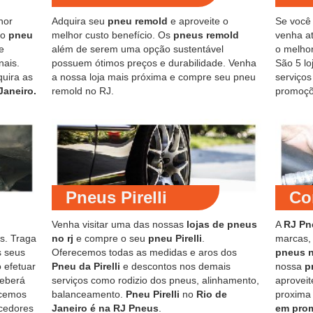
hor
Adquira seu
pneu remold
e aproveite o
Se você
do
pneu
melhor custo benefício. Os
pneus remold
venha at
e
além de serem uma opção sustentável
o melho
nais.
possuem ótimos preços e durabilidade. Venha
São 5 lo
quira as
a nossa loja mais próxima e compre seu pneu
serviço
Janeiro.
remold no RJ.
promoçõ
Pneus Pirelli
Co
Venha visitar uma das nossas
lojas de pneus
A
RJ Pn
s. Traga
no rj
e compre o seu
pneu Pirelli
.
marcas,
s seus
Oferecemos todas as medidas e aros dos
pneus 
 efetuar
Pneu da Pirelli
e descontos nos demais
nossa
p
ceberá
serviços como rodizio dos pneus, alinhamento,
aproveit
ecemos
balanceamento.
Pneu Pirelli
no
Rio de
proxima
cedores
Janeiro é na RJ Pneus
.
em pro