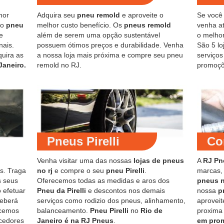
hor
Adquira seu
pneu remold
e aproveite o
Se você
do
pneu
melhor custo benefício. Os
pneus remold
venha at
e
além de serem uma opção sustentável
o melho
nais.
possuem ótimos preços e durabilidade. Venha
São 5 lo
quira as
a nossa loja mais próxima e compre seu pneu
serviço
Janeiro.
remold no RJ.
promoçõ
Pneus Pirelli
Co
Venha visitar uma das nossas
lojas de pneus
A
RJ Pn
s. Traga
no rj
e compre o seu
pneu Pirelli
.
marcas,
s seus
Oferecemos todas as medidas e aros dos
pneus 
 efetuar
Pneu da Pirelli
e descontos nos demais
nossa
p
ceberá
serviços como rodizio dos pneus, alinhamento,
aproveit
ecemos
balanceamento.
Pneu Pirelli
no
Rio de
proxima
cedores
Janeiro é na RJ Pneus
.
em pro