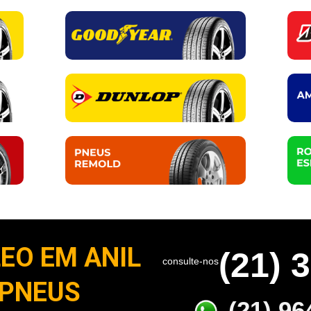
EO EM ANIL
(21) 
consulte-nos
 PNEUS
(21) 96