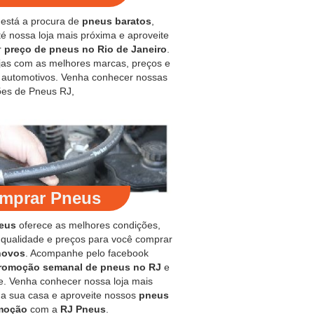
 está a procura de
pneus baratos
,
é nossa loja mais próxima e aproveite
r
preço de pneus no Rio de Janeiro
.
jas com as melhores marcas, preços e
s automotivos. Venha conhecer nossas
es de Pneus RJ,
mprar Pneus
eus
oferece as melhores condições,
 qualidade e preços para você comprar
novos
. Acompanhe pelo facebook
romoção semanal de pneus no RJ
e
e. Venha conhecer nossa loja mais
 a sua casa e aproveite nossos
pneus
moção
com a
RJ Pneus
.