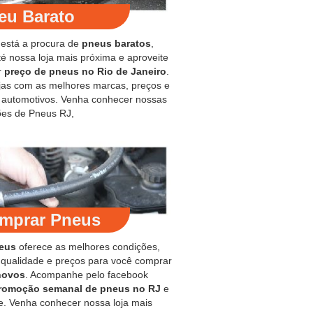
eu Barato
 está a procura de
pneus baratos
,
é nossa loja mais próxima e aproveite
r
preço de pneus no Rio de Janeiro
.
jas com as melhores marcas, preços e
s automotivos. Venha conhecer nossas
es de Pneus RJ,
mprar Pneus
eus
oferece as melhores condições,
 qualidade e preços para você comprar
novos
. Acompanhe pelo facebook
romoção semanal de pneus no RJ
e
e. Venha conhecer nossa loja mais