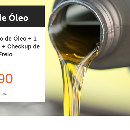
de Óleo
ro de Óleo + 1
o + Checkup de
Freio
90
neral