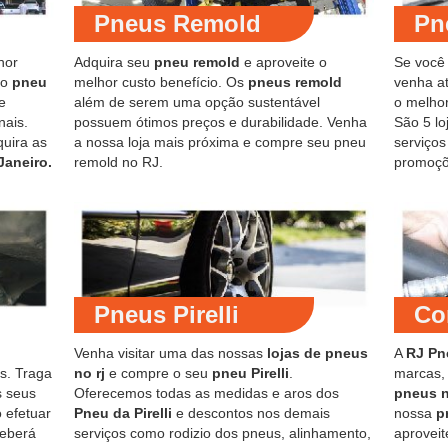
Pneus Remold
Pn
hor
Adquira seu
pneu remold
e aproveite o
Se você
do
pneu
melhor custo benefício. Os
pneus remold
venha at
e
além de serem uma opção sustentável
o melho
nais.
possuem ótimos preços e durabilidade. Venha
São 5 lo
quira as
a nossa loja mais próxima e compre seu pneu
serviço
Janeiro.
remold no RJ.
promoçõ
Pneus Pirelli
Co
Venha visitar uma das nossas
lojas de pneus
A
RJ Pn
s. Traga
no rj
e compre o seu
pneu Pirelli
.
marcas,
s seus
Oferecemos todas as medidas e aros dos
pneus 
 efetuar
Pneu da Pirelli
e descontos nos demais
nossa
p
ceberá
serviços como rodizio dos pneus, alinhamento,
aproveit