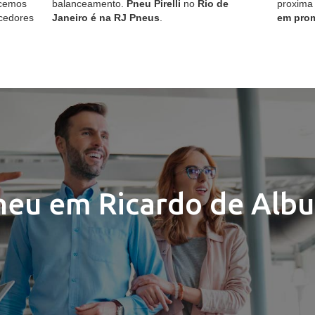
ecemos
balanceamento.
Pneu Pirelli
no
Rio de
proxima
cedores
Janeiro é na RJ Pneus
.
em pro
neu em Ricardo de Alb