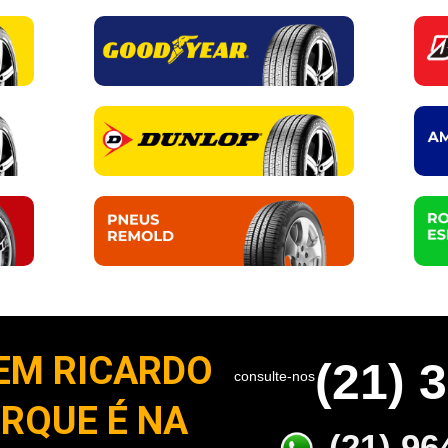
EM RICARDO
(21) 
consulte-nos
RQUE É NA
(21) 96