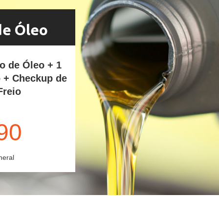
de Óleo
ro de Óleo + 1
o + Checkup de
Freio
90
neral