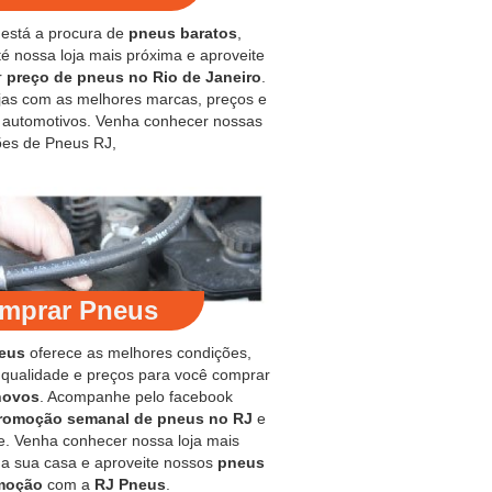
 está a procura de
pneus baratos
,
é nossa loja mais próxima e aproveite
r
preço de pneus no Rio de Janeiro
.
jas com as melhores marcas, preços e
s automotivos. Venha conhecer nossas
es de Pneus RJ,
mprar Pneus
eus
oferece as melhores condições,
 qualidade e preços para você comprar
novos
. Acompanhe pelo facebook
romoção semanal de pneus no RJ
e
e. Venha conhecer nossa loja mais
 a sua casa e aproveite nossos
pneus
moção
com a
RJ Pneus
.