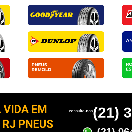
 VIDA EM
(21) 
consulte-nos
 RJ PNEUS
(21) 96