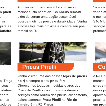
hor
Adquira seu
pneu remold
e aproveite o
Se você
do
pneu
melhor custo benefício. Os
pneus remold
venha at
e
além de serem uma opção sustentável
o melho
nais.
possuem ótimos preços e durabilidade. Venha
São 5 lo
quira as
a nossa loja mais próxima e compre seu pneu
serviço
Janeiro.
remold no RJ.
promoçõ
Pneus Pirelli
Co
Venha visitar uma das nossas
lojas de pneus
A
RJ Pn
s. Traga
no rj
e compre o seu
pneu Pirelli
.
marcas,
s seus
Oferecemos todas as medidas e aros dos
pneus 
 efetuar
Pneu da Pirelli
e descontos nos demais
nossa
p
ceberá
serviços como rodizio dos pneus, alinhamento,
aproveit
ecemos
balanceamento.
Pneu Pirelli
no
Rio de
proxima
cedores
Janeiro é na RJ Pneus
.
em pro