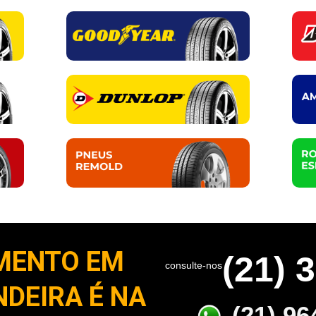
MENTO EM
(21) 
consulte-nos
NDEIRA É NA
(21) 96