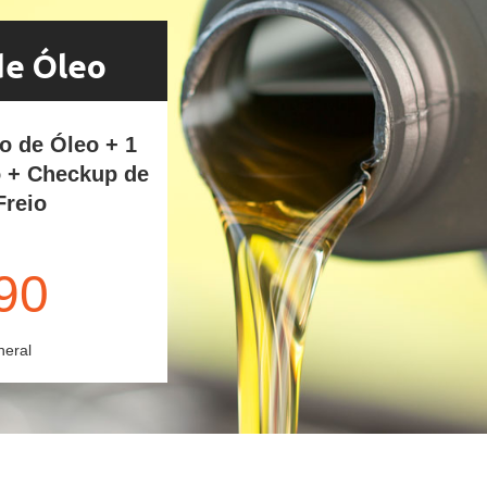
de Óleo
ro de Óleo + 1
o + Checkup de
Freio
90
neral