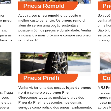
Pneus Remold
Pn
hor
Adquira seu
pneu remold
e aproveite o
Se você
do
pneu
melhor custo benefício. Os
pneus remold
venha at
e
além de serem uma opção sustentável
o melho
nais.
possuem ótimos preços e durabilidade. Venha
São 5 lo
quira as
a nossa loja mais próxima e compre seu pneu
serviço
Janeiro.
remold no RJ.
promoçõ
Pneus Pirelli
Co
Venha visitar uma das nossas
lojas de pneus
A
RJ Pn
s. Traga
no rj
e compre o seu
pneu Pirelli
.
marcas,
s seus
Oferecemos todas as medidas e aros dos
pneus 
 efetuar
Pneu da Pirelli
e descontos nos demais
nossa
p
ceberá
serviços como rodizio dos pneus, alinhamento,
aproveit