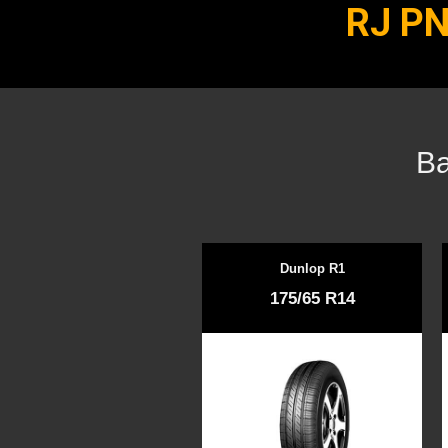
RJ P
Ba
Dunlop R1
175/65 R14