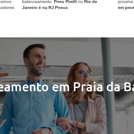
ecemos
balanceamento.
Pneu Pirelli
no
Rio de
proxima
cedores
Janeiro é na RJ Pneus
.
em pro
eamento em Praia da B