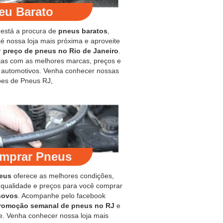
eu Barato
 está a procura de
pneus baratos
,
é nossa loja mais próxima e aproveite
r
preço de pneus no Rio de Janeiro
.
jas com as melhores marcas, preços e
s automotivos. Venha conhecer nossas
es de Pneus RJ,
mprar Pneus
eus
oferece as melhores condições,
 qualidade e preços para você comprar
novos
. Acompanhe pelo facebook
romoção semanal de pneus no RJ
e
e. Venha conhecer nossa loja mais