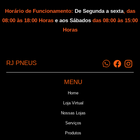
Horário de Funcionamento:
De Segunda a sexta
, das
08:00 às 18:00 Horas
e aos Sábados
das 08:00 às 15:00
Horas
RJ PNEUS
MENU
Home
Loja Virtual
Nossas Lojas
Serviços
Produtos