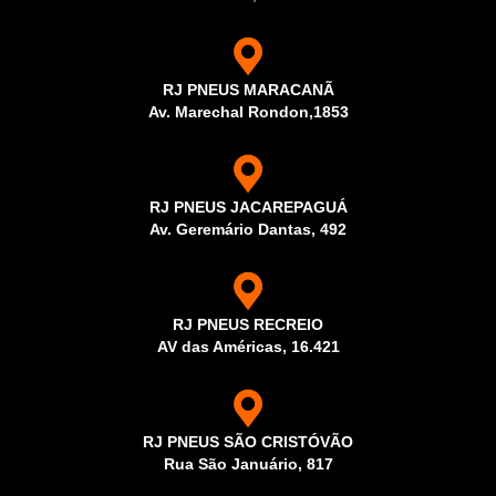
RJ PNEUS MARACANÃ
Av. Marechal Rondon,1853
RJ PNEUS JACAREPAGUÁ
Av. Geremário Dantas, 492
RJ PNEUS RECREIO
AV das Américas, 16.421
RJ PNEUS SÃO CRISTÓVÃO
Rua São Januário, 817