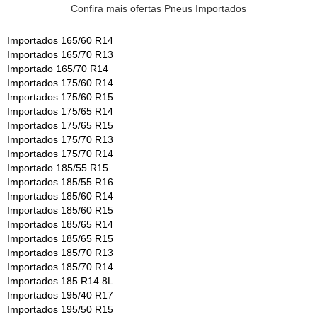
Confira mais ofertas Pneus Importados
Importados 165/60 R14
Importados 165/70 R13
Importado 165/70 R14
Importados 175/60 R14
Importados 175/60 R15
Importados 175/65 R14
Importados 175/65 R15
Importados 175/70 R13
Importados 175/70 R14
Importado 185/55 R15
Importados 185/55 R16
Importados 185/60 R14
Importados 185/60 R15
Importados 185/65 R14
Importados 185/65 R15
Importados 185/70 R13
Importados 185/70 R14
Importados 185 R14 8L
Importados 195/40 R17
Importados 195/50 R15