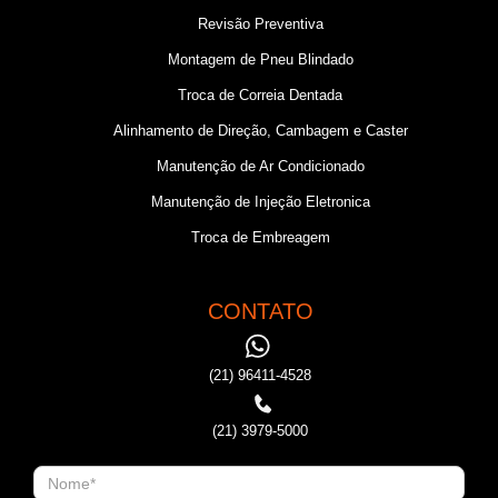
Revisão Preventiva
Montagem de Pneu Blindado
Troca de Correia Dentada
Alinhamento de Direção, Cambagem e Caster
Manutenção de Ar Condicionado
Manutenção de Injeção Eletronica
Troca de Embreagem
CONTATO
(21) 96411-4528
(21) 3979-5000