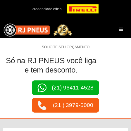
credenciado oficial
SOLICITE SEU ORÇAMENTO
Só na RJ PNEUS você liga
e tem desconto.
(21) 96411-4528
(21 ) 3979-5000