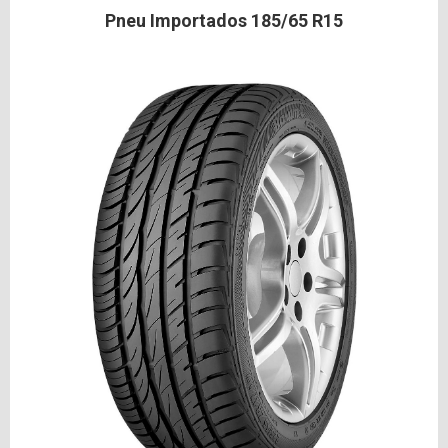
Pneu Importados 185/65 R15