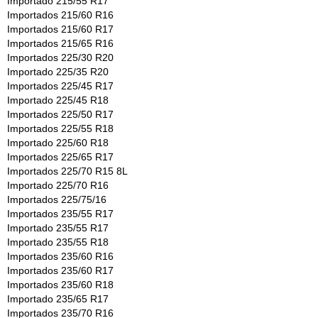
Importado 215/55 R17
Importados 215/60 R16
Importados 215/60 R17
Importados 215/65 R16
Importados 225/30 R20
Importado 225/35 R20
Importados 225/45 R17
Importado 225/45 R18
Importados 225/50 R17
Importados 225/55 R18
Importado 225/60 R18
Importados 225/65 R17
Importados 225/70 R15 8L
Importado 225/70 R16
Importados 225/75/16
Importados 235/55 R17
Importado 235/55 R17
Importado 235/55 R18
Importados 235/60 R16
Importados 235/60 R17
Importados 235/60 R18
Importado 235/65 R17
Importados 235/70 R16