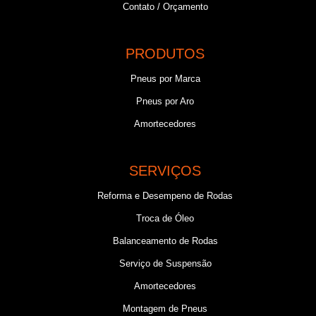
Contato / Orçamento
PRODUTOS
Pneus por Marca
Pneus por Aro
Amortecedores
SERVIÇOS
Reforma e Desempeno de Rodas
Troca de Óleo
Balanceamento de Rodas
Serviço de Suspensão
Amortecedores
Montagem de Pneus