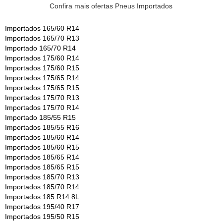
Confira mais ofertas Pneus Importados
Importados 165/60 R14
Importados 165/70 R13
Importado 165/70 R14
Importados 175/60 R14
Importados 175/60 R15
Importados 175/65 R14
Importados 175/65 R15
Importados 175/70 R13
Importados 175/70 R14
Importado 185/55 R15
Importados 185/55 R16
Importados 185/60 R14
Importados 185/60 R15
Importados 185/65 R14
Importados 185/65 R15
Importados 185/70 R13
Importados 185/70 R14
Importados 185 R14 8L
Importados 195/40 R17
Importados 195/50 R15