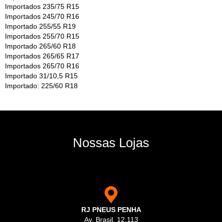
Importados 235/75 R15
Importados 245/70 R16
Importado 255/55 R19
Importados 255/70 R15
Importado 265/60 R18
Importados 265/65 R17
Importados 265/70 R16
Importado 31/10,5 R15
Importado: 225/60 R18
Nossas Lojas
RJ PNEUS PENHA
Av. Brasil, 12.113