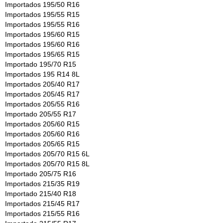
Importados 195/50 R16
Importados 195/55 R15
Importados 195/55 R16
Importados 195/60 R15
Importados 195/60 R16
Importados 195/65 R15
Importado 195/70 R15
Importados 195 R14 8L
Importados 205/40 R17
Importados 205/45 R17
Importados 205/55 R16
Importado 205/55 R17
Importados 205/60 R15
Importados 205/60 R16
Importados 205/65 R15
Importados 205/70 R15 6L
Importados 205/70 R15 8L
Importado 205/75 R16
Importados 215/35 R19
Importado 215/40 R18
Importados 215/45 R17
Importados 215/55 R16