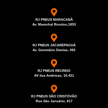
RJ PNEUS MARACANÃ
Av. Marechal Rondon,1853
RJ PNEUS JACAREPAGUÁ
Av. Geremário Dantas, 492
RJ PNEUS RECREIO
AV das Américas, 16.421
RJ PNEUS SÃO CRISTÓVÃO
Rua São Januário, 817