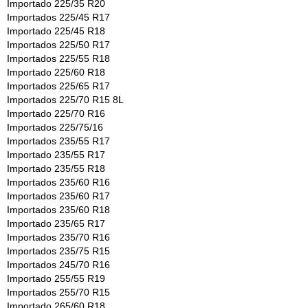
Importado 225/35 R20
Importados 225/45 R17
Importado 225/45 R18
Importados 225/50 R17
Importados 225/55 R18
Importado 225/60 R18
Importados 225/65 R17
Importados 225/70 R15 8L
Importado 225/70 R16
Importados 225/75/16
Importados 235/55 R17
Importado 235/55 R17
Importado 235/55 R18
Importados 235/60 R16
Importados 235/60 R17
Importados 235/60 R18
Importado 235/65 R17
Importados 235/70 R16
Importados 235/75 R15
Importados 245/70 R16
Importado 255/55 R19
Importados 255/70 R15
Importado 265/60 R18