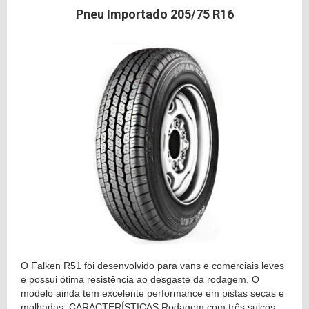
Pneu Importado 205/75 R16
O Falken R51 foi desenvolvido para vans e comerciais leves
e possui ótima resistência ao desgaste da rodagem. O
modelo ainda tem excelente performance em pistas secas e
molhadas. CARACTERÍSTICAS Rodagem com três sulcos