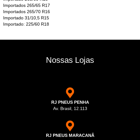
Importados 265/65 R17
Importados 265/70 R16
Importado 31/10,5 R15
Importado: 225/60 R18
Nossas Lojas
RJ PNEUS PENHA
Av. Brasil, 12.113
RJ PNEUS MARACANÃ