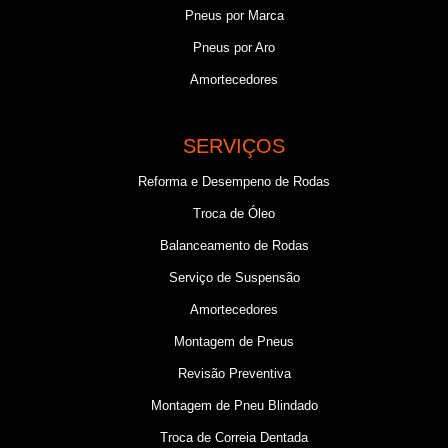
Pneus por Marca
Pneus por Aro
Amortecedores
SERVIÇOS
Reforma e Desempeno de Rodas
Troca de Óleo
Balanceamento de Rodas
Serviço de Suspensão
Amortecedores
Montagem de Pneus
Revisão Preventiva
Montagem de Pneu Blindado
Troca de Correia Dentada