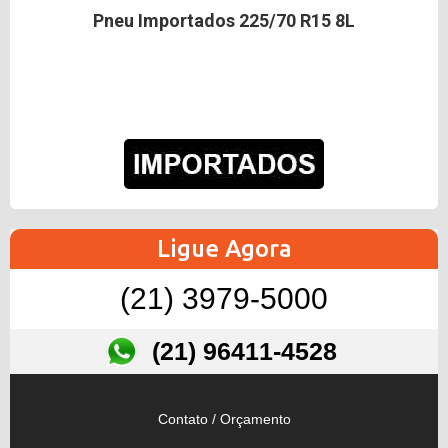
Pneu Importados 225/70 R15 8L
Ligue Agora
(21) 3979-5000
(21) 96411-4528
Contato / Orçamento