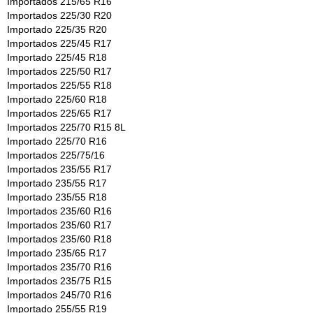
Importados 215/65 R16
Importados 225/30 R20
Importado 225/35 R20
Importados 225/45 R17
Importado 225/45 R18
Importados 225/50 R17
Importados 225/55 R18
Importado 225/60 R18
Importados 225/65 R17
Importados 225/70 R15 8L
Importado 225/70 R16
Importados 225/75/16
Importados 235/55 R17
Importado 235/55 R17
Importado 235/55 R18
Importados 235/60 R16
Importados 235/60 R17
Importados 235/60 R18
Importado 235/65 R17
Importados 235/70 R16
Importados 235/75 R15
Importados 245/70 R16
Importado 255/55 R19