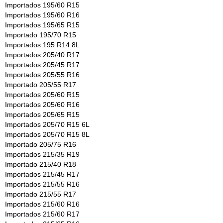
Importados 195/60 R15
Importados 195/60 R16
Importados 195/65 R15
Importado 195/70 R15
Importados 195 R14 8L
Importados 205/40 R17
Importados 205/45 R17
Importados 205/55 R16
Importado 205/55 R17
Importados 205/60 R15
Importados 205/60 R16
Importados 205/65 R15
Importados 205/70 R15 6L
Importados 205/70 R15 8L
Importado 205/75 R16
Importados 215/35 R19
Importado 215/40 R18
Importados 215/45 R17
Importados 215/55 R16
Importado 215/55 R17
Importados 215/60 R16
Importados 215/60 R17