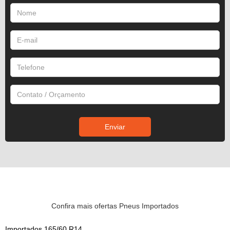
Confira mais ofertas Pneus Importados
Importados 165/60 R14