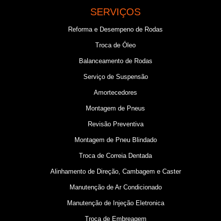
SERVIÇOS
Reforma e Desempeno de Rodas
Troca de Óleo
Balanceamento de Rodas
Serviço de Suspensão
Amortecedores
Montagem de Pneus
Revisão Preventiva
Montagem de Pneu Blindado
Troca de Correia Dentada
Alinhamento de Direção, Cambagem e Caster
Manutenção de Ar Condicionado
Manutenção de Injeção Eletronica
Troca de Embreagem