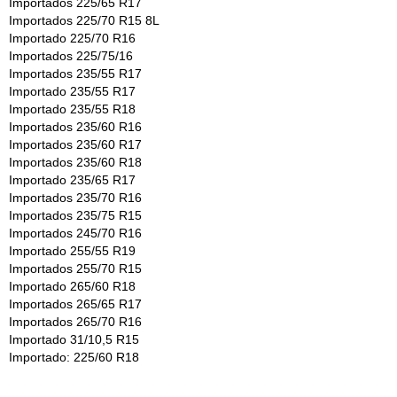
Importados 225/65 R17
Importados 225/70 R15 8L
Importado 225/70 R16
Importados 225/75/16
Importados 235/55 R17
Importado 235/55 R17
Importado 235/55 R18
Importados 235/60 R16
Importados 235/60 R17
Importados 235/60 R18
Importado 235/65 R17
Importados 235/70 R16
Importados 235/75 R15
Importados 245/70 R16
Importado 255/55 R19
Importados 255/70 R15
Importado 265/60 R18
Importados 265/65 R17
Importados 265/70 R16
Importado 31/10,5 R15
Importado: 225/60 R18