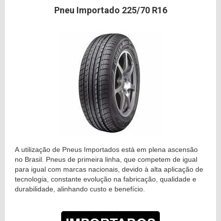
Pneu Importado 225/70 R16
A utilização de Pneus Importados está em plena ascensão
no Brasil. Pneus de primeira linha, que competem de igual
para igual com marcas nacionais, devido à alta aplicação de
tecnologia, constante evolução na fabricação, qualidade e
durabilidade, alinhando custo e benefício.