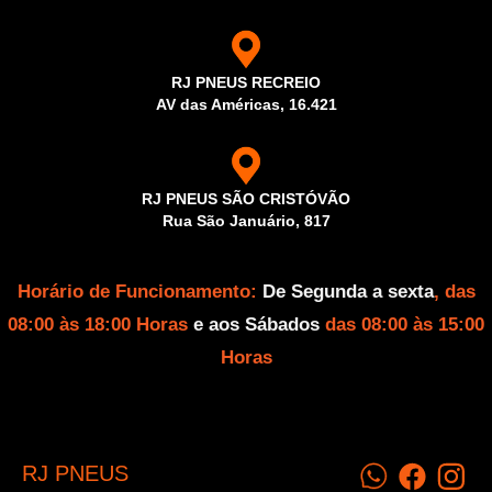
RJ PNEUS RECREIO
AV das Américas, 16.421
RJ PNEUS SÃO CRISTÓVÃO
Rua São Januário, 817
Horário de Funcionamento:
De Segunda a sexta
, das
08:00 às 18:00 Horas
e aos Sábados
das 08:00 às 15:00
Horas
RJ PNEUS