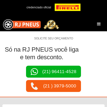
credenciado oficial
SOLICITE SEU ORÇAMENTO
Só na RJ PNEUS você liga
e tem desconto.
(21) 96411-4528
(21 ) 3979-5000