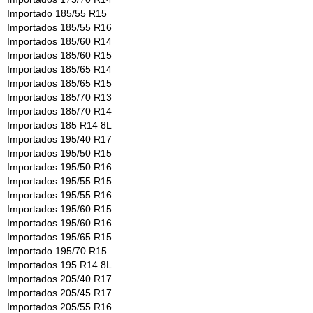
Importado 185/55 R15
Importados 185/55 R16
Importados 185/60 R14
Importados 185/60 R15
Importados 185/65 R14
Importados 185/65 R15
Importados 185/70 R13
Importados 185/70 R14
Importados 185 R14 8L
Importados 195/40 R17
Importados 195/50 R15
Importados 195/50 R16
Importados 195/55 R15
Importados 195/55 R16
Importados 195/60 R15
Importados 195/60 R16
Importados 195/65 R15
Importado 195/70 R15
Importados 195 R14 8L
Importados 205/40 R17
Importados 205/45 R17
Importados 205/55 R16