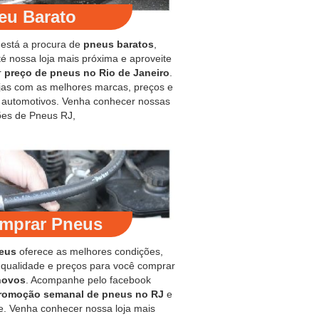
eu Barato
 está a procura de
pneus baratos
,
é nossa loja mais próxima e aproveite
r
preço de pneus no Rio de Janeiro
.
jas com as melhores marcas, preços e
s automotivos. Venha conhecer nossas
es de Pneus RJ,
mprar Pneus
eus
oferece as melhores condições,
 qualidade e preços para você comprar
novos
. Acompanhe pelo facebook
romoção semanal de pneus no RJ
e
e. Venha conhecer nossa loja mais