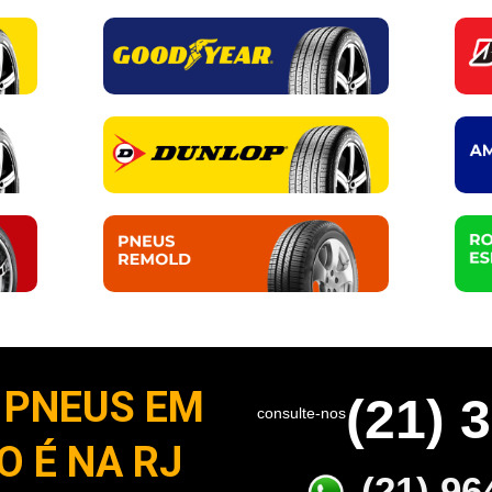
PNEUS EM
(21) 
consulte-nos
 É NA RJ
(21) 96