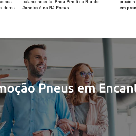
ecemos
balanceamento.
Pneu Pirelli
no
Rio de
proxima
cedores
Janeiro é na RJ Pneus
.
em pro
moção Pneus em Encan