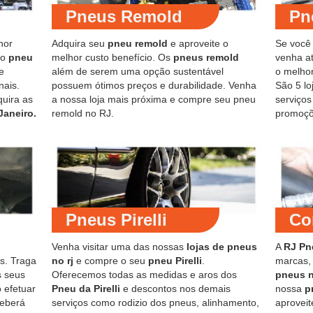
Pneus Remold
Pn
hor
Adquira seu
pneu remold
e aproveite o
Se você
do
pneu
melhor custo benefício. Os
pneus remold
venha at
e
além de serem uma opção sustentável
o melho
nais.
possuem ótimos preços e durabilidade. Venha
São 5 lo
quira as
a nossa loja mais próxima e compre seu pneu
serviço
Janeiro.
remold no RJ.
promoçõ
Pneus Pirelli
Co
Venha visitar uma das nossas
lojas de pneus
A
RJ Pn
s. Traga
no rj
e compre o seu
pneu Pirelli
.
marcas,
s seus
Oferecemos todas as medidas e aros dos
pneus 
 efetuar
Pneu da Pirelli
e descontos nos demais
nossa
p
ceberá
serviços como rodizio dos pneus, alinhamento,
aproveit