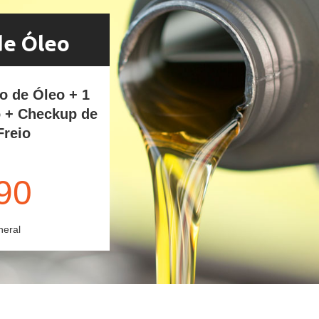
de Óleo
ro de Óleo + 1
o + Checkup de
Freio
90
neral