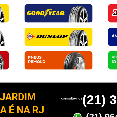
 JARDIM
(21) 
consulte-nos
 É NA RJ
(21) 96