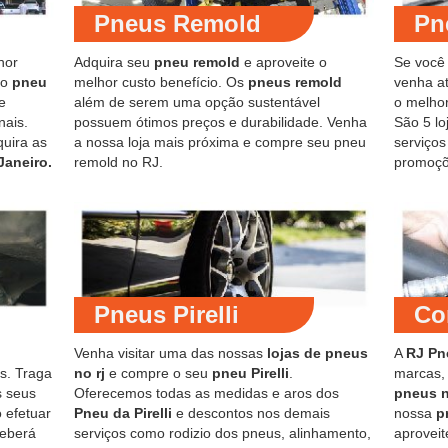
Pneus Remold
Pn
hor
Adquira seu
pneu remold
e aproveite o
Se você
do
pneu
melhor custo benefício. Os
pneus remold
venha at
e
além de serem uma opção sustentável
o melho
nais.
possuem ótimos preços e durabilidade. Venha
São 5 lo
quira as
a nossa loja mais próxima e compre seu pneu
serviço
Janeiro.
remold no RJ.
promoçõ
Pneus Pirelli
Co
Venha visitar uma das nossas
lojas de pneus
A
RJ Pn
s. Traga
no rj
e compre o seu
pneu Pirelli
.
marcas,
s seus
Oferecemos todas as medidas e aros dos
pneus 
 efetuar
Pneu da Pirelli
e descontos nos demais
nossa
p
ceberá
serviços como rodizio dos pneus, alinhamento,
aproveit