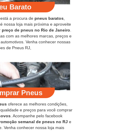
eu Barato
 está a procura de
pneus baratos
,
é nossa loja mais próxima e aproveite
r
preço de pneus no Rio de Janeiro
.
jas com as melhores marcas, preços e
s automotivos. Venha conhecer nossas
es de Pneus RJ,
mprar Pneus
eus
oferece as melhores condições,
 qualidade e preços para você comprar
novos
. Acompanhe pelo facebook
romoção semanal de pneus no RJ
e
e. Venha conhecer nossa loja mais