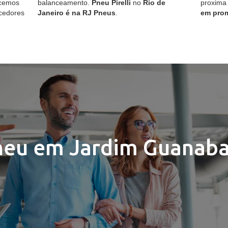
ecemos
balanceamento.
Pneu Pirelli
no
Rio de
proxima
cedores
Janeiro é na RJ Pneus
.
em pro
neu em Jardim Guanaba