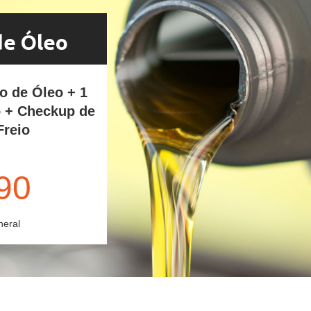
de Óleo
ro de Óleo + 1
o + Checkup de
Freio
90
neral