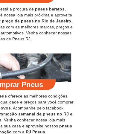
 está a procura de
pneus baratos
,
é nossa loja mais próxima e aproveite
r
preço de pneus no Rio de Janeiro
.
jas com as melhores marcas, preços e
s automotivos. Venha conhecer nossas
es de Pneus RJ,
mprar Pneus
eus
oferece as melhores condições,
 qualidade e preços para você comprar
novos
. Acompanhe pelo facebook
romoção semanal de pneus no RJ
e
e. Venha conhecer nossa loja mais
 a sua casa e aproveite nossos
pneus
moção
com a
RJ Pneus
.