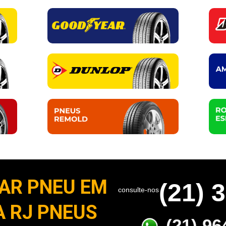
AR PNEU EM
(21) 
consulte-nos
A RJ PNEUS
(21) 96