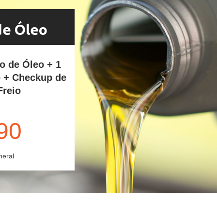
de Óleo
ro de Óleo + 1
o + Checkup de
Freio
90
neral