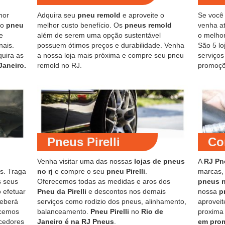
hor
Adquira seu
pneu remold
e aproveite o
Se você
do
pneu
melhor custo benefício. Os
pneus remold
venha at
e
além de serem uma opção sustentável
o melho
nais.
possuem ótimos preços e durabilidade. Venha
São 5 lo
quira as
a nossa loja mais próxima e compre seu pneu
serviço
Janeiro.
remold no RJ.
promoçõ
Pneus Pirelli
Co
Venha visitar uma das nossas
lojas de pneus
A
RJ Pn
s. Traga
no rj
e compre o seu
pneu Pirelli
.
marcas,
s seus
Oferecemos todas as medidas e aros dos
pneus 
 efetuar
Pneu da Pirelli
e descontos nos demais
nossa
p
ceberá
serviços como rodizio dos pneus, alinhamento,
aproveit
ecemos
balanceamento.
Pneu Pirelli
no
Rio de
proxima
cedores
Janeiro é na RJ Pneus
.
em pro