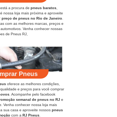
 está a procura de
pneus baratos
,
é nossa loja mais próxima e aproveite
r
preço de pneus no Rio de Janeiro
.
jas com as melhores marcas, preços e
s automotivos. Venha conhecer nossas
es de Pneus RJ,
mprar Pneus
eus
oferece as melhores condições,
 qualidade e preços para você comprar
novos
. Acompanhe pelo facebook
romoção semanal de pneus no RJ
e
e. Venha conhecer nossa loja mais
 a sua casa e aproveite nossos
pneus
moção
com a
RJ Pneus
.