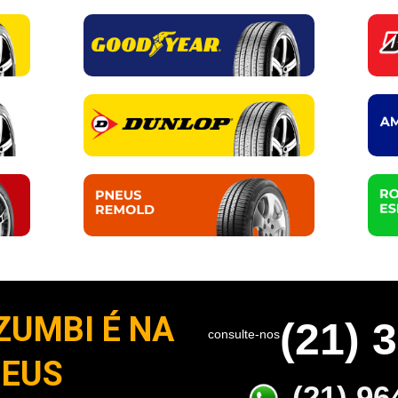
ZUMBI É NA
(21) 
consulte-nos
NEUS
(21) 96