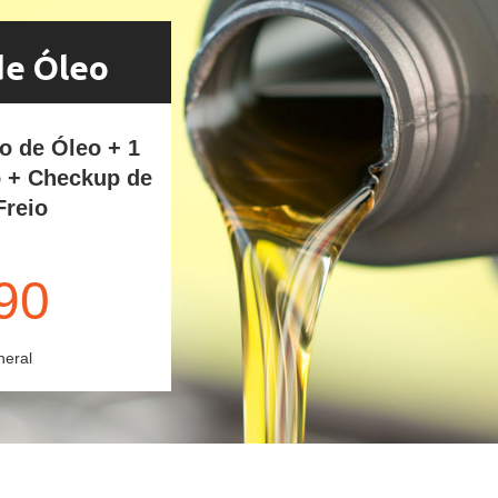
de Óleo
ro de Óleo + 1
o + Checkup de
Freio
90
neral