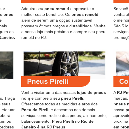
hor
Adquira seu
pneu remold
e aproveite o
Se você
do
pneu
melhor custo benefício. Os
pneus remold
venha at
e
além de serem uma opção sustentável
o melho
nais.
possuem ótimos preços e durabilidade. Venha
São 5 lo
quira as
a nossa loja mais próxima e compre seu pneu
serviço
Janeiro.
remold no RJ.
promoçõ
Pneus Pirelli
Co
Venha visitar uma das nossas
lojas de pneus
A
RJ Pn
s. Traga
no rj
e compre o seu
pneu Pirelli
.
marcas,
s seus
Oferecemos todas as medidas e aros dos
pneus 
 efetuar
Pneu da Pirelli
e descontos nos demais
nossa
p
ceberá
serviços como rodizio dos pneus, alinhamento,
aproveit
ecemos
balanceamento.
Pneu Pirelli
no
Rio de
proxima
cedores
Janeiro é na RJ Pneus
.
em pro