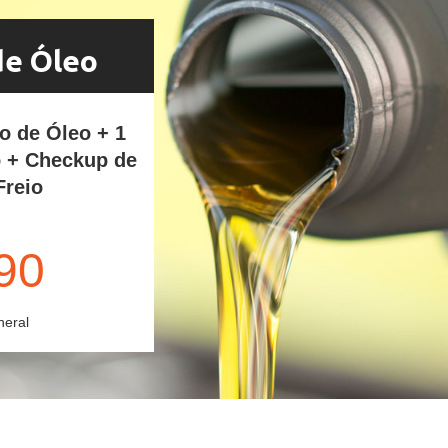
de Óleo
ro de Óleo + 1
o + Checkup de
Freio
90
neral