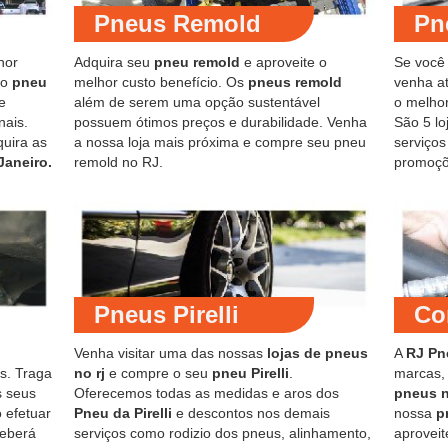
Pneus Remold
Pn
hor
Adquira seu
pneu remold
e aproveite o
Se você
do
pneu
melhor custo benefício. Os
pneus remold
venha at
e
além de serem uma opção sustentável
o melho
nais.
possuem ótimos preços e durabilidade. Venha
São 5 lo
quira as
a nossa loja mais próxima e compre seu pneu
serviço
Janeiro.
remold no RJ.
promoçõ
Pneus Pirelli
Co
Venha visitar uma das nossas
lojas de pneus
A
RJ Pn
s. Traga
no rj
e compre o seu
pneu Pirelli
.
marcas,
s seus
Oferecemos todas as medidas e aros dos
pneus 
 efetuar
Pneu da Pirelli
e descontos nos demais
nossa
p
ceberá
serviços como rodizio dos pneus, alinhamento,
aproveit