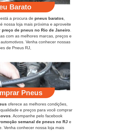
eu Barato
 está a procura de
pneus baratos
,
é nossa loja mais próxima e aproveite
r
preço de pneus no Rio de Janeiro
.
jas com as melhores marcas, preços e
s automotivos. Venha conhecer nossas
es de Pneus RJ,
mprar Pneus
eus
oferece as melhores condições,
 qualidade e preços para você comprar
novos
. Acompanhe pelo facebook
romoção semanal de pneus no RJ
e
e. Venha conhecer nossa loja mais