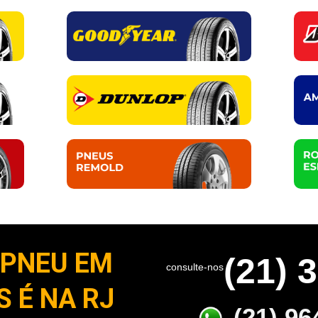
PNEU EM
(21) 
consulte-nos
 É NA RJ
(21) 96