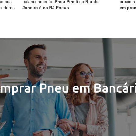
ecemos
balanceamento.
Pneu Pirelli
no
Rio de
proxima
cedores
Janeiro é na RJ Pneus
.
em pro
mprar Pneu em Bancár