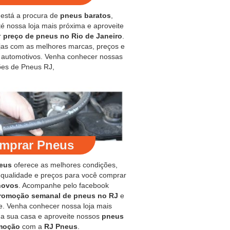
 está a procura de
pneus baratos
,
é nossa loja mais próxima e aproveite
r
preço de pneus no Rio de Janeiro
.
jas com as melhores marcas, preços e
s automotivos. Venha conhecer nossas
es de Pneus RJ,
mprar Pneus
eus
oferece as melhores condições,
 qualidade e preços para você comprar
novos
. Acompanhe pelo facebook
romoção semanal de pneus no RJ
e
e. Venha conhecer nossa loja mais
 a sua casa e aproveite nossos
pneus
moção
com a
RJ Pneus
.