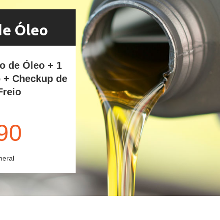
de Óleo
ro de Óleo + 1
o + Checkup de
Freio
90
neral