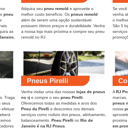
hor
Adquira seu
pneu remold
e aproveite o
Se você
do
pneu
melhor custo benefício. Os
pneus remold
venha at
e
além de serem uma opção sustentável
o melho
nais.
possuem ótimos preços e durabilidade. Venha
São 5 lo
quira as
a nossa loja mais próxima e compre seu pneu
serviço
Janeiro.
remold no RJ.
promoçõ
Pneus Pirelli
Co
Venha visitar uma das nossas
lojas de pneus
A
RJ Pn
s. Traga
no rj
e compre o seu
pneu Pirelli
.
marcas,
s seus
Oferecemos todas as medidas e aros dos
pneus 
 efetuar
Pneu da Pirelli
e descontos nos demais
nossa
p
ceberá
serviços como rodizio dos pneus, alinhamento,
aproveit
ecemos
balanceamento.
Pneu Pirelli
no
Rio de
proxima
cedores
Janeiro é na RJ Pneus
.
em pro