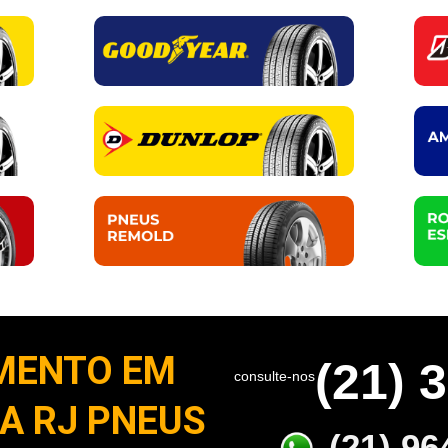
MENTO EM
(21) 
consulte-nos
NA RJ PNEUS
(21) 96