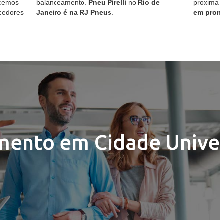
ecemos
balanceamento.
Pneu Pirelli
no
Rio de
proxima
cedores
Janeiro é na RJ Pneus
.
em pro
mento em Cidade Univer