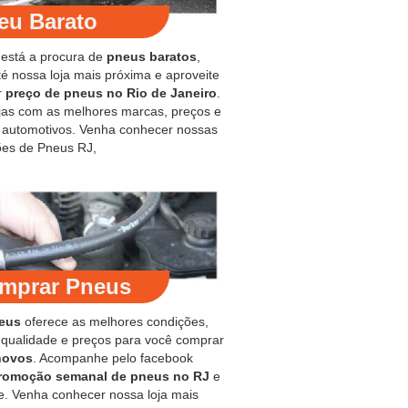
eu Barato
 está a procura de
pneus baratos
,
é nossa loja mais próxima e aproveite
r
preço de pneus no Rio de Janeiro
.
jas com as melhores marcas, preços e
s automotivos. Venha conhecer nossas
es de Pneus RJ,
mprar Pneus
eus
oferece as melhores condições,
 qualidade e preços para você comprar
novos
. Acompanhe pelo facebook
romoção semanal de pneus no RJ
e
e. Venha conhecer nossa loja mais