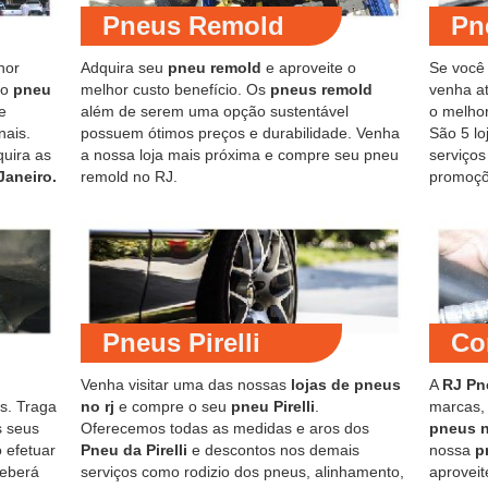
Pneus Remold
Pn
hor
Adquira seu
pneu remold
e aproveite o
Se você
do
pneu
melhor custo benefício. Os
pneus remold
venha at
e
além de serem uma opção sustentável
o melho
nais.
possuem ótimos preços e durabilidade. Venha
São 5 lo
quira as
a nossa loja mais próxima e compre seu pneu
serviço
Janeiro.
remold no RJ.
promoçõ
Pneus Pirelli
Co
Venha visitar uma das nossas
lojas de pneus
A
RJ Pn
s. Traga
no rj
e compre o seu
pneu Pirelli
.
marcas,
s seus
Oferecemos todas as medidas e aros dos
pneus 
 efetuar
Pneu da Pirelli
e descontos nos demais
nossa
p
ceberá
serviços como rodizio dos pneus, alinhamento,
aproveit