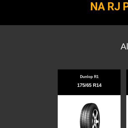
NA RJ 
A
Dunlop R1
175/65 R14