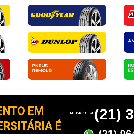
ENTO EM
(21) 
consulte-nos
ERSITÁRIA É
(21) 96