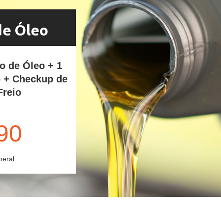
de Óleo
ro de Óleo + 1
o + Checkup de
Freio
90
neral