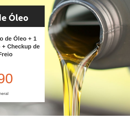
de Óleo
ro de Óleo + 1
o + Checkup de
Freio
90
neral