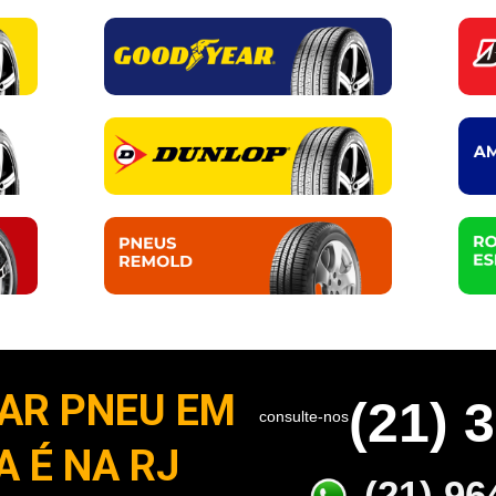
AR PNEU EM
(21) 
consulte-nos
 É NA RJ
(21) 96