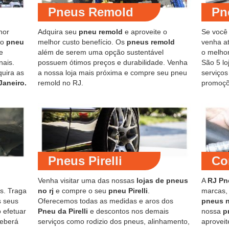
Pneus Remold
Pn
hor
Adquira seu
pneu remold
e aproveite o
Se você
do
pneu
melhor custo benefício. Os
pneus remold
venha at
e
além de serem uma opção sustentável
o melho
nais.
possuem ótimos preços e durabilidade. Venha
São 5 lo
quira as
a nossa loja mais próxima e compre seu pneu
serviço
Janeiro.
remold no RJ.
promoçõ
Pneus Pirelli
Co
Venha visitar uma das nossas
lojas de pneus
A
RJ Pn
s. Traga
no rj
e compre o seu
pneu Pirelli
.
marcas,
s seus
Oferecemos todas as medidas e aros dos
pneus 
 efetuar
Pneu da Pirelli
e descontos nos demais
nossa
p
ceberá
serviços como rodizio dos pneus, alinhamento,
aproveit