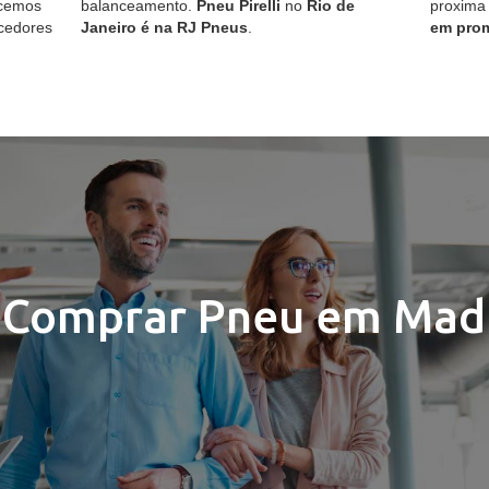
ecemos
balanceamento.
Pneu Pirelli
no
Rio de
proxima
cedores
Janeiro é na RJ Pneus
.
em pro
Comprar Pneu em Mad