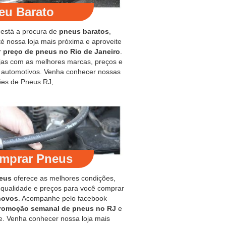
eu Barato
 está a procura de
pneus baratos
,
é nossa loja mais próxima e aproveite
r
preço de pneus no Rio de Janeiro
.
jas com as melhores marcas, preços e
s automotivos. Venha conhecer nossas
es de Pneus RJ,
mprar Pneus
eus
oferece as melhores condições,
 qualidade e preços para você comprar
novos
. Acompanhe pelo facebook
romoção semanal de pneus no RJ
e
e. Venha conhecer nossa loja mais