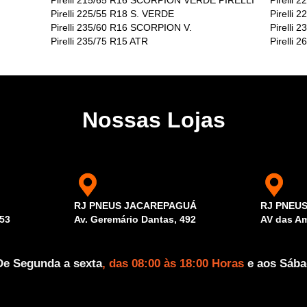
Pirelli 215/65 R16 SCORPION VERDE PIRELLI
Pirelli
Pirelli 225/55 R18 S. VERDE
Pirelli 
Pirelli 235/60 R16 SCORPION V.
Pirelli
Pirelli 235/75 R15 ATR
Pirelli 
Nossas Lojas
RJ PNEUS JACAREPAGUÁ
RJ PNEU
53
Av. Geremário Dantas, 492
AV das Am
De Segunda a sexta
, das 08:00 às 18:00 Horas
e aos Sáb